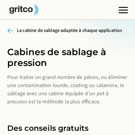
La cabine de sablage adaptée à chaque application
Cookies fonctionnels
Ces cookies sont nécessaires au bon fonctionnement
du site web. Vous ne pouvez pas les désactiver.
Cabines de sablage à
pression
Cookies de tiers
Ces cookies permettent d'intégrer du contenu
Pour traiter un grand nombre de pièces, ou éliminer
provenant de sites web tiers, tels que YouTube ou
une contamination lourde, coating ou calamine, le
Vimeo. La désactivation de ces cookies peut entraîner
sablage avec une cabine équipée d'un pot à
la suppression de certaines fonctionnalités du site
pression est la méthode la plus efficace.
web.
Cookies analytiques
Ils nous permettent de contrôler et d'améliorer les
Des conseils gratuits
performances de nos sites web, ainsi que d'analyser