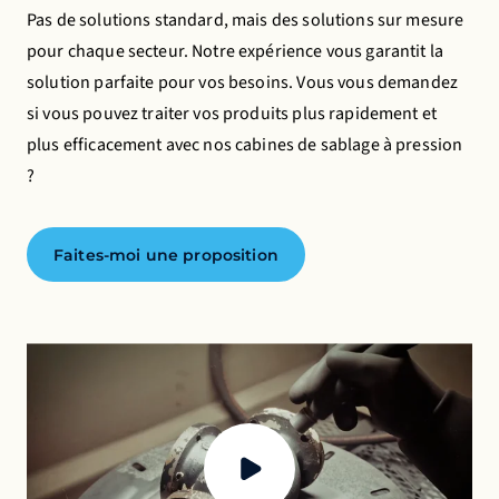
Pas de solutions standard, mais des solutions sur mesure
l'expérience des utilisateurs de manière anonyme.
pour chaque secteur. Notre expérience vous garantit la
Cookies publicitaires
solution parfaite pour vos besoins. Vous vous demandez
Cela nous permet de vous présenter des publicités
si vous pouvez traiter vos produits plus rapidement et
pertinentes sur des sites web et des applis de tiers,
plus efficacement avec nos cabines de sablage à pression
tels que Facebook et Instagram.
?
La désactivation de certains cookies peut
Faites-moi une proposition
entraîner l'arrêt du fonctionnement de certaines
fonctionnalités. Vous pouvez modifier vos
préférences à tout moment.
En savoir plus
Accepter tous les cookies