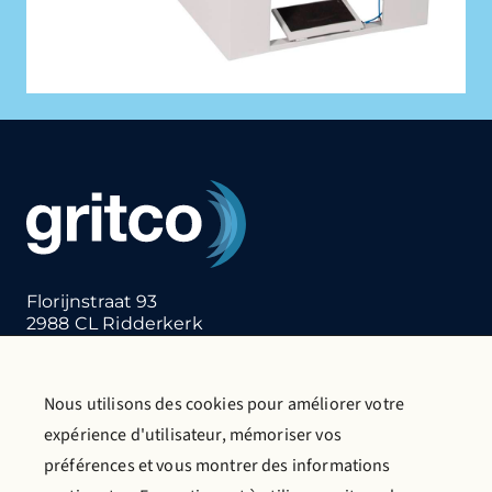
Florijnstraat 93
2988 CL Ridderkerk
Pays-Bas
T:
+31 (0)180 412 855
E:
info@gritco.com
Nous utilisons des cookies pour améliorer votre
expérience d'utilisateur, mémoriser vos
Nous contacter
Demande de catalogue
préférences et vous montrer des informations
En savoir plus sur Gritco