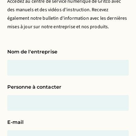
Accédez au centre de service numérique de Gritco avec
l'expérience des utilisateurs de manière anonyme.
des manuels et des vidéos d'instruction. Recevez
également notre bulletin d'information avec les dernières
Cookies publicitaires
mises à jour sur notre entreprise et nos produits.
Cela nous permet de vous présenter des publicités
pertinentes sur des sites web et des applis de tiers,
tels que Facebook et Instagram.
Nom de l'entreprise
La désactivation de certains cookies peut
entraîner l'arrêt du fonctionnement de certaines
fonctionnalités. Vous pouvez modifier vos
Personne à contacter
préférences à tout moment.
En savoir plus
Accepter tous les cookies
E-mail