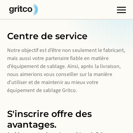
Cookies fonctionnels
Centre de service
Ces cookies sont nécessaires au bon fonctionnement
du site web. Vous ne pouvez pas les désactiver.
Notre objectif est d'être non seulement le fabricant,
mais aussi votre partenaire fiable en matière
Cookies de tiers
d'équipement de sablage. Ainsi, après la livraison,
Ces cookies permettent d'intégrer du contenu
nous aimerions vous conseiller sur la manière
provenant de sites web tiers, tels que YouTube ou
d'utiliser et de maintenir au mieux votre
Vimeo. La désactivation de ces cookies peut entraîner
équipement de sablage Gritco.
la suppression de certaines fonctionnalités du site
web.
S'inscrire offre des
Cookies analytiques
avantages.
Ils nous permettent de contrôler et d'améliorer les
performances de nos sites web, ainsi que d'analyser