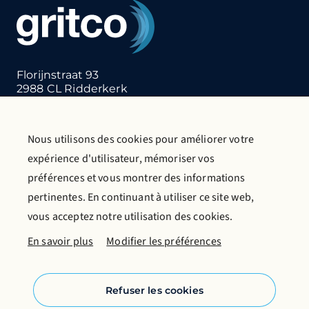
Florijnstraat 93
2988 CL Ridderkerk
Pays-Bas
T:
+31 (0)180 412 855
E:
info@gritco.com
Nous utilisons des cookies pour améliorer votre
expérience d'utilisateur, mémoriser vos
Nous contacter
Demande de catalogue
préférences et vous montrer des informations
En savoir plus sur Gritco
pertinentes. En continuant à utiliser ce site web,
vous acceptez notre utilisation des cookies.
Suivez-nous sur les médias sociaux
En savoir plus
Modifier les préférences
Refuser les cookies