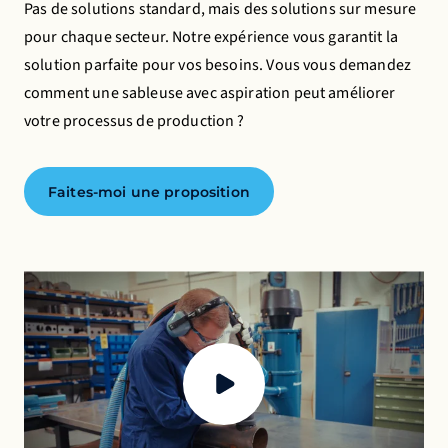
Pas de solutions standard, mais des solutions sur mesure
l'expérience des utilisateurs de manière anonyme.
pour chaque secteur. Notre expérience vous garantit la
Cookies publicitaires
solution parfaite pour vos besoins. Vous vous demandez
comment une sableuse avec aspiration peut améliorer
Cela nous permet de vous présenter des publicités
votre processus de production ?
pertinentes sur des sites web et des applis de tiers,
tels que Facebook et Instagram.
Faites-moi une proposition
La désactivation de certains cookies peut
entraîner l'arrêt du fonctionnement de certaines
fonctionnalités. Vous pouvez modifier vos
préférences à tout moment.
En savoir plus
Accepter tous les cookies