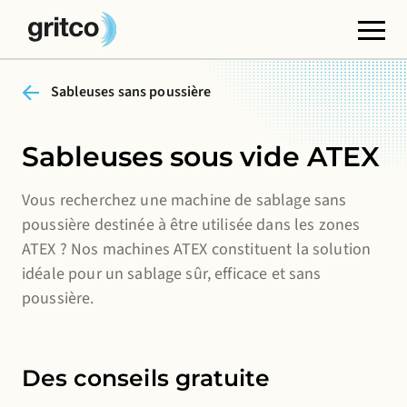
Sableuses sans poussière
Cookies fonctionnels
Ces cookies sont nécessaires au bon fonctionnement
du site web. Vous ne pouvez pas les désactiver.
Sableuses sous vide ATEX
Cookies de tiers
Vous recherchez une machine de sablage sans
Ces cookies permettent d'intégrer du contenu
poussière destinée à être utilisée dans les zones
provenant de sites web tiers, tels que YouTube ou
ATEX ? Nos machines ATEX constituent la solution
Vimeo. La désactivation de ces cookies peut entraîner
idéale pour un sablage sûr, efficace et sans
la suppression de certaines fonctionnalités du site
poussière.
web.
Cookies analytiques
Des conseils gratuite
Ils nous permettent de contrôler et d'améliorer les
performances de nos sites web, ainsi que d'analyser