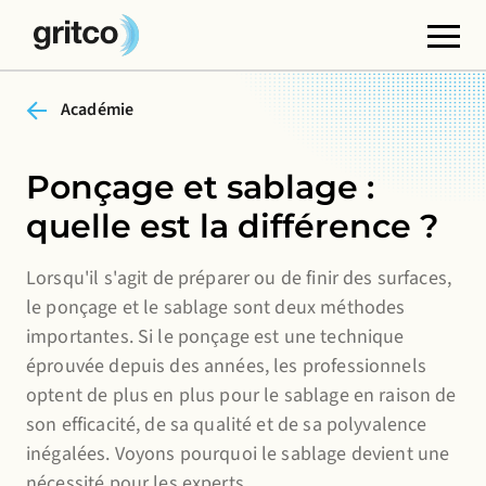
Académie
Cookies fonctionnels
Ces cookies sont nécessaires au bon fonctionnement
du site web. Vous ne pouvez pas les désactiver.
Ponçage et sablage :
quelle est la différence ?
Cookies de tiers
Ces cookies permettent d'intégrer du contenu
Lorsqu'il s'agit de préparer ou de finir des surfaces,
provenant de sites web tiers, tels que YouTube ou
le ponçage et le sablage sont deux méthodes
Vimeo. La désactivation de ces cookies peut entraîner
importantes. Si le ponçage est une technique
la suppression de certaines fonctionnalités du site
éprouvée depuis des années, les professionnels
web.
optent de plus en plus pour le sablage en raison de
Cookies analytiques
son efficacité, de sa qualité et de sa polyvalence
Ils nous permettent de contrôler et d'améliorer les
inégalées. Voyons pourquoi le sablage devient une
nécessité pour les experts.
performances de nos sites web, ainsi que d'analyser