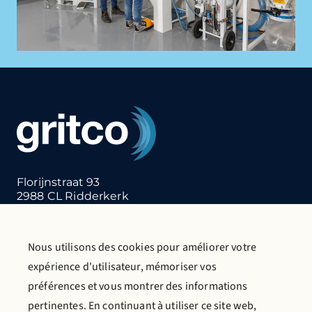
Florijnstraat 93
2988 CL Ridderkerk
Pays-Bas
T:
+31 (0)180 412 855
E:
info@gritco.com
Nous utilisons des cookies pour améliorer votre
expérience d'utilisateur, mémoriser vos
Nous contacter
Demande de catalogue
préférences et vous montrer des informations
En savoir plus sur Gritco
pertinentes. En continuant à utiliser ce site web,