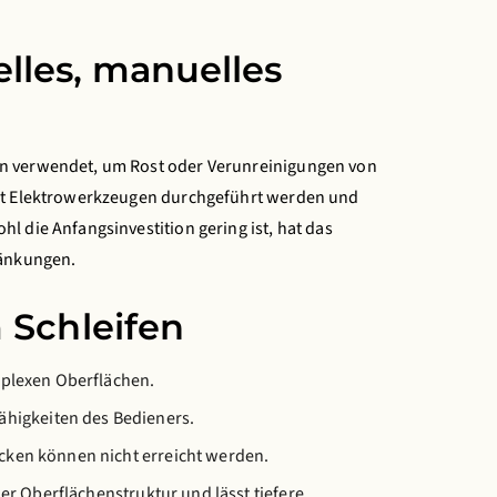
elles, manuelles
en verwendet, um Rost oder Verunreinigungen von
mit Elektrowerkzeugen durchgeführt werden und
l die Anfangsinvestition gering ist, hat das
ränkungen.
 Schleifen
mplexen Oberflächen.
ähigkeiten des Bedieners.
ken können nicht erreicht werden.
der Oberflächenstruktur und lässt tiefere