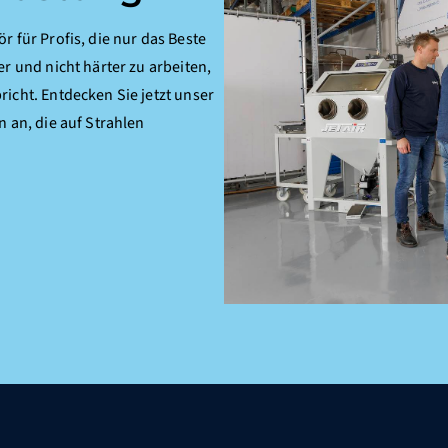
 für Profis, die nur das Beste
r und nicht härter zu arbeiten,
icht. Entdecken Sie jetzt unser
n an, die auf Strahlen
Cookies von Dritten
ren der Website
Diese Cookies ermöglichen die
 nicht abschalten können.
Dritter, wie YouTube oder Vim
dazu führen, dass einige Funk