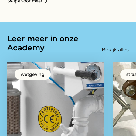
Swipe voor meer
Leer meer in onze
Academy
Bekijk alles
wetgeving
stra