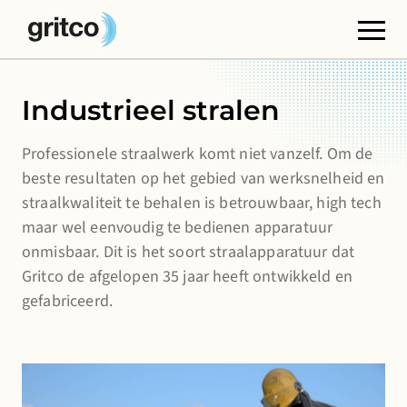
Functionele cookies
Industrieel stralen
Deze cookies zijn noodzakelijk voor het correct
functioneren van de website. U kunt deze niet
Professionele straalwerk komt niet vanzelf. Om de
uitschakelen.
beste resultaten op het gebied van werksnelheid en
straalkwaliteit te behalen is betrouwbaar, high tech
Cookies van derden
maar wel eenvoudig te bedienen apparatuur
Hiermee kan inhoud van websites van derden, zoals
onmisbaar. Dit is het soort straalapparatuur dat
YouTube of Vimeo, worden ingesloten. Het
Gritco de afgelopen 35 jaar heeft ontwikkeld en
uitschakelen hiervan kan bepaalde functionaliteit van
gefabriceerd.
de website verwijderen.
Analytics-cookies
Hiermee kunnen we de prestaties van onze websites
controleren en verbeteren en anoniem