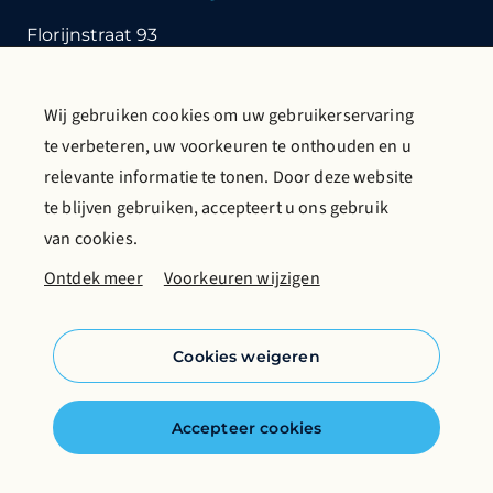
Florijnstraat 93
2988 CL Ridderkerk
T:
+31 (0)180 412 855
E:
info@gritco.com
Wij gebruiken cookies om uw gebruikerservaring
te verbeteren, uw voorkeuren te onthouden en u
Neem contact op
Vraag catalogus aan
relevante informatie te tonen. Door deze website
Meer over Gritco
te blijven gebruiken, accepteert u ons gebruik
van cookies.
Volg ons op sociale media
Ontdek meer
Voorkeuren wijzigen
Cookies weigeren
Cookiebeleid
Accepteer cookies
Privacyverklaring