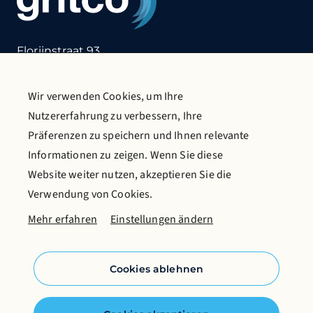
Florijnstraat 93
2988 CL Ridderkerk
die Niederlande
T:
+31 (0)180 412 855
Wir verwenden Cookies, um Ihre
E:
info@gritco.com
Nutzererfahrung zu verbessern, Ihre
Präferenzen zu speichern und Ihnen relevante
Kontaktiere uns
Katalog anfordern
Informationen zu zeigen. Wenn Sie diese
Mehr über Gritco
Website weiter nutzen, akzeptieren Sie die
Verwendung von Cookies.
Folgen Sie uns in sozialen Medien
Mehr erfahren
Einstellungen ändern
Cookies ablehnen
Cookie-Richtlinie