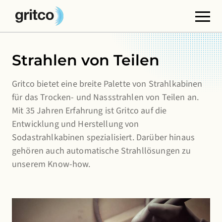
Funktionale Cookies
Strahlen von Teilen
Diese Cookies sind für das korrekte Funktionieren
der Website erforderlich. Bitte beachten Sie, dass Sie
Gritco bietet eine breite Palette von Strahlkabinen
diese nicht abschalten können.
für das Trocken- und Nassstrahlen von Teilen an.
Mit 35 Jahren Erfahrung ist Gritco auf die
Cookies von Dritten
Entwicklung und Herstellung von
Diese Cookies ermöglichen die Einbettung von
Sodastrahlkabinen spezialisiert. Darüber hinaus
Inhalten von Websites Dritter, wie YouTube oder
gehören auch automatische Strahllösungen zu
Vimeo. Die Deaktivierung dieser Cookies kann dazu
unserem Know-how.
führen, dass einige Funktionen der Website nicht
mehr zur Verfügung stehen.
Analyse-Cookies
Damit können wir die Leistung unserer Websites