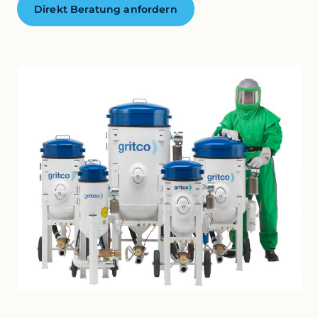
Direkt Beratung anfordern
überwachen und verbessern sowie eine anonyme
Analyse der Nutzererfahrung durchführen
Werbe-Cookies
Dies ermöglicht es uns, Ihnen relevante Werbung auf
Websites und Apps von Drittanbietern wie Facebook
und Instagram zu präsentieren.
Die Deaktivierung bestimmter Cookies kann
dazu führen, dass damit verbundene Funktionen
nicht mehr richtig funktionieren. Sie können Ihre
Einstellungen jederzeit ändern.
Mehr erfahren
Alle Cookies akzeptieren