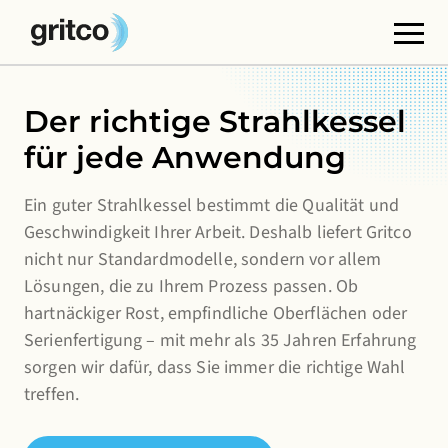
Funktionale Cookies
Der richtige Strahlkessel
Diese Cookies sind für das korrekte Funktionieren
für jede Anwendung
der Website erforderlich. Bitte beachten Sie, dass Sie
diese nicht abschalten können.
Ein guter Strahlkessel bestimmt die Qualität und
Geschwindigkeit Ihrer Arbeit. Deshalb liefert Gritco
Cookies von Dritten
nicht nur Standardmodelle, sondern vor allem
Diese Cookies ermöglichen die Einbettung von
Lösungen, die zu Ihrem Prozess passen. Ob
Inhalten von Websites Dritter, wie YouTube oder
hartnäckiger Rost, empfindliche Oberflächen oder
Vimeo. Die Deaktivierung dieser Cookies kann dazu
Serienfertigung – mit mehr als 35 Jahren Erfahrung
führen, dass einige Funktionen der Website nicht
sorgen wir dafür, dass Sie immer die richtige Wahl
mehr zur Verfügung stehen.
treffen.
Analyse-Cookies
Damit können wir die Leistung unserer Websites