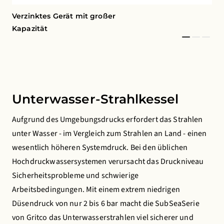
Verzinktes Gerät mit großer
Ste
Kapazität
Sic
© 2026 Copyright Gritco
© 2
Equipment BV
Eq
Unterwasser-Strahlkessel
Aufgrund des Umgebungsdrucks erfordert das Strahlen
unter Wasser - im Vergleich zum Strahlen an Land - einen
wesentlich höheren Systemdruck. Bei den üblichen
Hochdruckwassersystemen verursacht das Druckniveau
Sicherheitsprobleme und schwierige
Arbeitsbedingungen. Mit einem extrem niedrigen
Düsendruck von nur 2 bis 6 bar macht die SubSeaSerie
von Gritco das Unterwasserstrahlen viel sicherer und