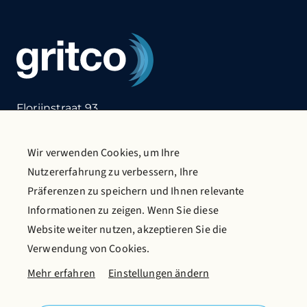
Florijnstraat 93
2988 CL Ridderkerk
die Niederlande
T:
+31 (0)180 412 855
Wir verwenden Cookies, um Ihre
E:
info@gritco.com
Nutzererfahrung zu verbessern, Ihre
Präferenzen zu speichern und Ihnen relevante
Kontaktiere uns
Katalog anfordern
Informationen zu zeigen. Wenn Sie diese
Mehr über Gritco
Website weiter nutzen, akzeptieren Sie die
Verwendung von Cookies.
Folgen Sie uns in sozialen Medien
Mehr erfahren
Einstellungen ändern