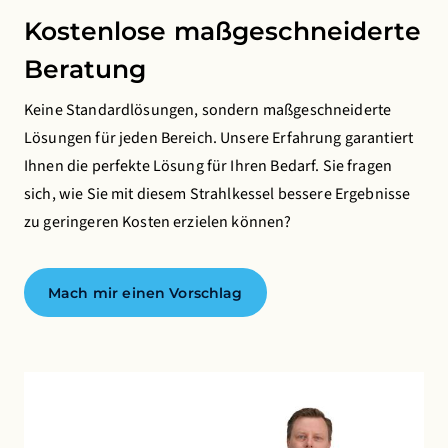
überwachen und verbessern sowie eine anonyme
Kostenlose maßgeschneiderte
Analyse der Nutzererfahrung durchführen
Beratung
Werbe-Cookies
Keine Standardlösungen, sondern maßgeschneiderte
Dies ermöglicht es uns, Ihnen relevante Werbung auf
Lösungen für jeden Bereich. Unsere Erfahrung garantiert
Websites und Apps von Drittanbietern wie Facebook
Ihnen die perfekte Lösung für Ihren Bedarf. Sie fragen
und Instagram zu präsentieren.
sich, wie Sie mit diesem Strahlkessel bessere Ergebnisse
zu geringeren Kosten erzielen können?
Die Deaktivierung bestimmter Cookies kann
dazu führen, dass damit verbundene Funktionen
nicht mehr richtig funktionieren. Sie können Ihre
Mach mir einen Vorschlag
Einstellungen jederzeit ändern.
Mehr erfahren
Alle Cookies akzeptieren