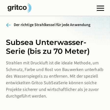
Der richtige Strahlkessel für jede Anwendung
Funktionale Cookies
Diese Cookies sind für das korrekte Funktionieren
der Website erforderlich. Bitte beachten Sie, dass Sie
Subsea Unterwasser-
diese nicht abschalten können.
Serie (bis zu 70 Meter)
Cookies von Dritten
Strahlen mit Druckluft ist die ideale Methode, um
Diese Cookies ermöglichen die Einbettung von
Schmutz, Farbe und Rost von Bauwerken unterhalb
Inhalten von Websites Dritter, wie YouTube oder
des Wasserspiegels zu entfernen. Mit der speziell
Vimeo. Die Deaktivierung dieser Cookies kann dazu
entwickelten Gritco SubSeaSerie können solche
führen, dass einige Funktionen der Website nicht
Projekte sicherer und wirtschaftlicher als je zuvor
mehr zur Verfügung stehen.
durchgeführt werden.
Analyse-Cookies
Damit können wir die Leistung unserer Websites